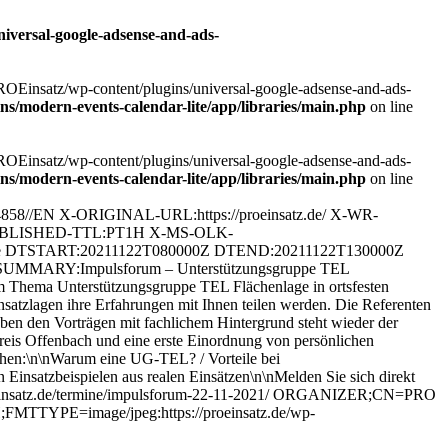
iversal-google-adsense-and-ads-
PROEinsatz/wp-content/plugins/universal-google-adsense-and-ads-
s/modern-events-calendar-lite/app/libraries/main.php
on line
PROEinsatz/wp-content/plugins/universal-google-adsense-and-ads-
s/modern-events-calendar-lite/app/libraries/main.php
on line
EN X-ORIGINAL-URL:https://proeinsatz.de/ X-WR-
PUBLISHED-TTL:PT1H X-MS-OLK-
 DTSTART:20211122T080000Z DTEND:20211122T130000Z
ARY:Impulsforum – Unterstützungsgruppe TEL
hema Unterstützungsgruppe TEL Flächenlage in ortsfesten
nsatzlagen ihre Erfahrungen mit Ihnen teilen werden. Die Referenten
 den Vorträgen mit fachlichem Hintergrund steht wieder der
reis Offenbach und eine erste Einordnung von persönlichen
hen:\n\nWarum eine UG-TEL? / Vorteile bei
insatzbeispielen aus realen Einsätzen\n\nMelden Sie sich direkt
//proeinsatz.de/termine/impulsforum-22-11-2021/ ORGANIZER;CN=PRO
TTYPE=image/jpeg:https://proeinsatz.de/wp-