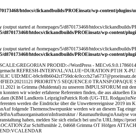
0173468/htdocs/clickandbuilds/PROEinsatz/wp-content/plugins/un
 by (output started at /homepages/5/d870173468/htdocs/clickandbuilds/
5/d870173468/htdocs/clickandbuilds/PROEinsatz/wp-content/plugin
 by (output started at /homepages/5/d870173468/htdocs/clickandbuilds/
5/d870173468/htdocs/clickandbuilds/PROEinsatz/wp-content/plugin
GREGORIAN PRODID:-//WordPress - MECv6.9.0.1786014858//
cht gemacht REFRESH-INTERVAL;VALUE=DURATION:PT1H X-
ID:MEC-b9cfe8b6042cf759dc4c0cccb27a6737@proeinsatz.de
IED:20211121 PRIORITY:5 SEQUENCE:0 TRANSP:OPAQUE SUMM
.11.2021 in Grimma (Muldental) zu unserem IMPULSFORUM mit dem T
 konnten wir wieder erfahrene Referenten finden, die aus aktuellen Ei
Adam (KBM Landkreis Leipzig)\nPatrick Roth (UG-TEL Rodgau)\nNeben
Referenten werden die Eindrücke über die Unwetterereignisse 2019 im K
n.\nAuf folgende Themenschwerpunkte werden wir an diesem Tag einge
l\nAufbauorganisation\nInfrastruktur / Raumaufteilung\nAnalyse von E
eranstaltung haben, melden Sie sich einfach bei uns!\n URL:https:
OCATION:Zur Schiffsmühle 2, 04668 Grimma OT Höfgen ATTACH;FM
VENT END:VCALENDAR