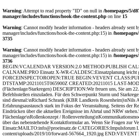
Warning
: Attempt to read property "ID" on null in
/homepages/5/d87
manager/includes/functions/hook-the-content.php
on line
15
Warning
: Cannot modify header information - headers already sent
manager/includes/functions/hook-the-content.php:15) in
/homepages/
3735
Warning
: Cannot modify header information - headers already sent
manager/includes/functions/hook-the-content.php:15) in
/homepages/
3736
BEGIN:VCALENDAR VERSION:2.0 METHOD:PUBLISH CALSCALE:
CALNAME:PRO Einsatz X-WR-CALDESC:Einsatzplanung lei
FORCEINSPECTOROPEN:TRUE BEGIN:VEVENT CLASS:PUBLIC U
DTSTAMP:20211015T065900Z CREATED:20211015 LAST-MODIF
(Flächenlage/Starkregen) DESCRIPTION:Wir freuen uns, Sie am 22
Befehlsstellen einzuladen. Für den Schwerpunkt Sturm und Starkregen
sind diesmal:\nRichard Schrank (KBR Landkreis Rosenheim)\nNils 
Erfahrungsaustausch stark im Fokus der Veranstaltung. Seitens der 
Eindrücken über die aktuellen Ereignisse im Ahrtal und NRW stehe
Flächenlage\nRollenkonzept / Rollenverteilung\nKommunikationsmodel
über das nebenstehende Kontaktformular an. Wenn Sie Fragen zur V
Einsatz:MAILTO:info@proeinsatz.de CATEGORIES:Impulsforum L
content/uploads/2019/10/forward-567664_1920.jpg END:VE