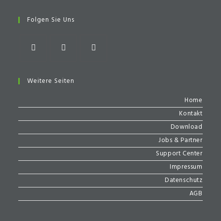
in
a
Folgen Sie Uns
new
tab
Opens
Opens
Opens
in
in
in
Weitere Seiten
a
a
a
Home
new
new
new
Kontakt
tab
tab
tab
Download
Jobs & Partner
Support Center
Impressum
Datenschutz
AGB