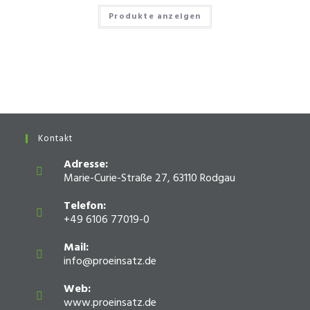
Produkte anzeigen
Kontakt
Adresse:
Marie-Curie-Straße 27, 63110 Rodgau
Telefon:
+49 6106 77019-0
Mail:
info@proeinsatz.de
Opens
in
your
Web:
application
www.proeinsatz.de
Opens