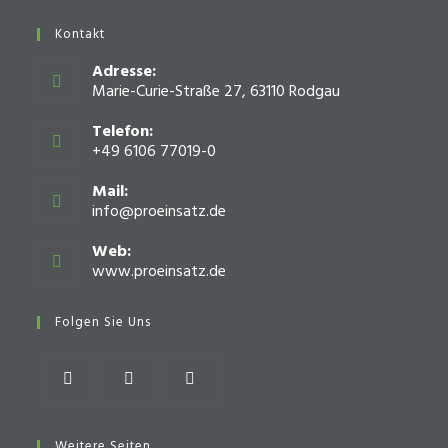
Kontakt
Adresse:
Marie-Curie-Straße 27, 63110 Rodgau
Telefon:
+49 6106 77019-0
Mail:
info@proeinsatz.de
Opens
in
your
Web:
application
www.proeinsatz.de
Opens
in
a
Folgen Sie Uns
new
tab
Opens
Opens
Opens
in
in
in
Weitere Seiten