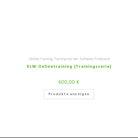
Online-Training
,
Training mit der Software Fireboard
ELW Onlinetraining (Trainingsserie)
600,00
€
Produkte anzeigen