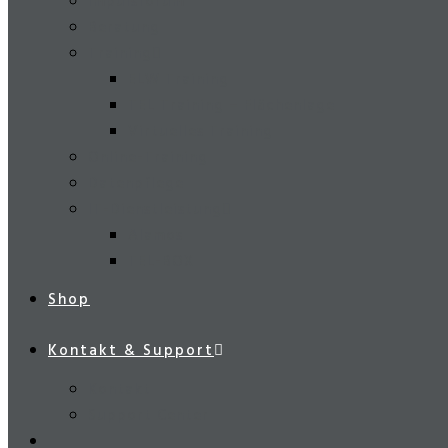
Impulsforum
Beratung
Training
ELW Training
TEL Training – Flächenlage
Virtuelles Training
Online-Training
Datenpflege
IT-Dienstleistung
Alamos
TEL-BOX
Shop
Kontakt & Support
Kontakt
Support Center