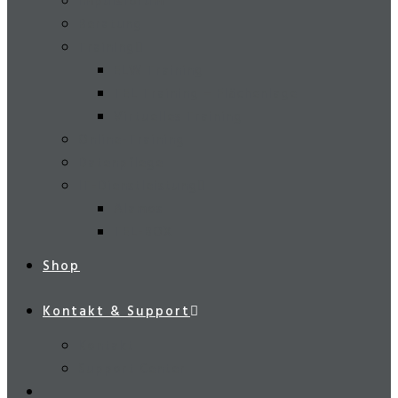
Impulsforum
Beratung
Training
ELW Training
TEL Training – Flächenlage
Virtuelles Training
Online-Training
Datenpflege
IT-Dienstleistung
Alamos
TEL-BOX
Shop
Kontakt & Support
Kontakt
Support Center