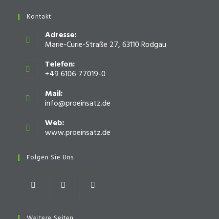
Kontakt
Adresse:
Marie-Curie-Straße 27, 63110 Rodgau
Telefon:
+49 6106 77019-0
Mail:
info@proeinsatz.de
Opens
in
your
Web:
application
www.proeinsatz.de
Opens
in
a
Folgen Sie Uns
new
tab
Opens
Opens
Opens
in
in
in
Weitere Seiten