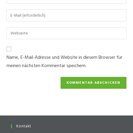
deinen
Namen
Gib
oder
deine
Benutzernamen
E-
Gib
zum
Mail-
deine
Kommentieren
Adresse
Website-
ein
zum
URL
Name, E-Mail-Adresse und Website in diesem Browser für
Kommentieren
ein
ein
meinen nächsten Kommentar speichern.
(optional)
Kontakt