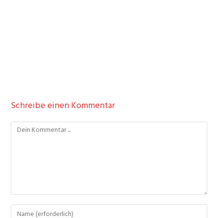
Schreibe einen Kommentar
Kommentieren
Gib