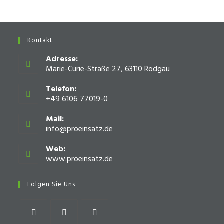
Kontakt
Adresse:
Marie-Curie-Straße 27, 63110 Rodgau
Telefon:
+49 6106 77019-0
Mail:
info@proeinsatz.de
Opens
in
your
Web:
application
www.proeinsatz.de
Opens
in
a
Folgen Sie Uns
new
tab