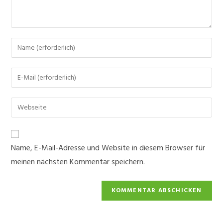
Gib
deinen
Namen
Gib
oder
deine
Benutzernamen
E-
Gib
zum
Mail-
deine
Kommentieren
Adresse
Website-
ein
zum
URL
Name, E-Mail-Adresse und Website in diesem Browser für
Kommentieren
ein
ein
meinen nächsten Kommentar speichern.
(optional)