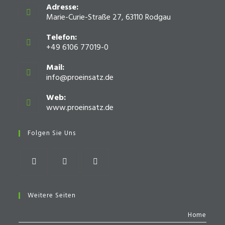
Adresse:
Marie-Curie-Straße 27, 63110 Rodgau
Telefon:
+49 6106 77019-0
Mail:
info@proeinsatz.de
Opens
in
your
Web:
application
www.proeinsatz.de
Opens
in
a
Folgen Sie Uns
new
tab
Opens
Opens
Opens
in
in
in
Weitere Seiten
a
a
a
Home
new
new
new