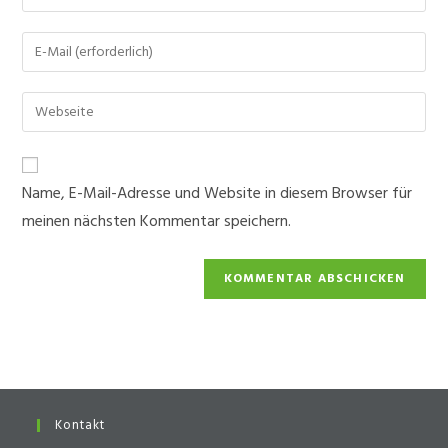
deinen
Namen
Gib
oder
deine
Benutzernamen
E-
Gib
zum
Mail-
deine
Kommentieren
Adresse
Website-
ein
zum
URL
Name, E-Mail-Adresse und Website in diesem Browser für
Kommentieren
ein
ein
meinen nächsten Kommentar speichern.
(optional)
Kontakt