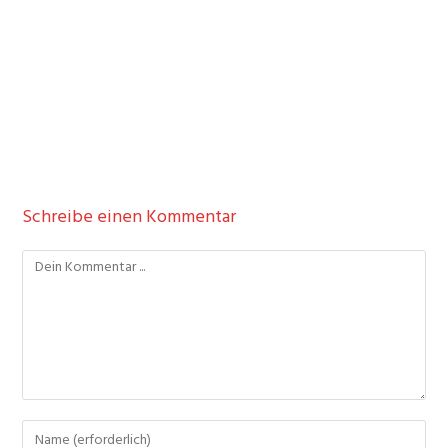
Schreibe einen Kommentar
Kommentieren
Gib