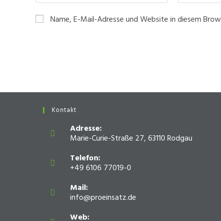
deinen
deine
Namen
E-
Name, E-Mail-Adresse und Website in diesem Brow
oder
Mail-
Benutzernamen
Adresse
zum
zum
Kommentieren
Kommentiere
ein
ein
Kontakt
Adresse:
Marie-Curie-Straße 27, 63110 Rodgau
Telefon:
+49 6106 77019-0
Mail:
info@proeinsatz.de
Opens
in
your
Web: