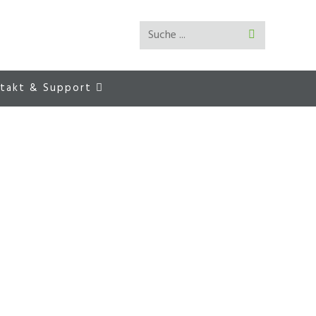
Suche ...
Suche
abschicken
takt & Support