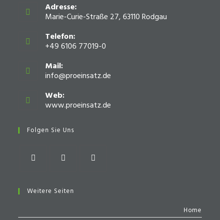
Adresse:
Marie-Curie-Straße 27, 63110 Rodgau
Telefon:
+49 6106 77019-0
Mail:
info@proeinsatz.de
Opens
in
your
Web:
application
www.proeinsatz.de
Opens
in
a
Folgen Sie Uns
new
tab
Opens
Opens
Opens
in
in
in
Weitere Seiten
a
a
a
Home
new
new
new