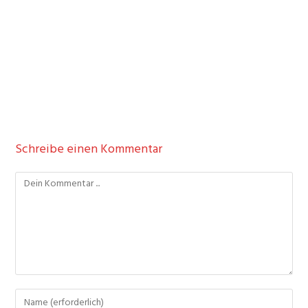
Schreibe einen Kommentar
Kommentieren
Gib