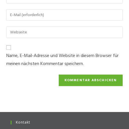
deinen
Namen
Gib
oder
deine
Benutzernamen
E-
Gib
zum
Mail-
deine
Kommentieren
Adresse
Website-
ein
zum
URL
Name, E-Mail-Adresse und Website in diesem Browser für
Kommentieren
ein
ein
meinen nächsten Kommentar speichern.
(optional)
Kontakt