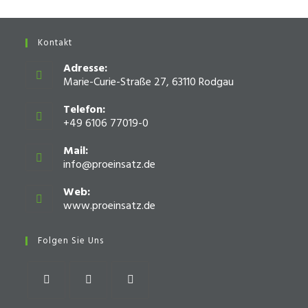
Kontakt
Adresse:
Marie-Curie-Straße 27, 63110 Rodgau
Telefon:
+49 6106 77019-0
Mail:
info@proeinsatz.de
Opens
in
your
Web:
application
www.proeinsatz.de
Opens
in
a
Folgen Sie Uns
new
tab
Opens
Opens
Opens