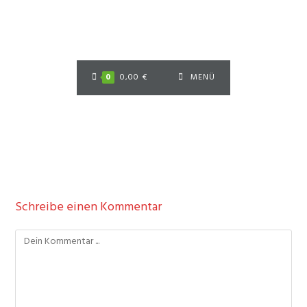
Zum
Inhalt
springen
0
0,00
€
MENÜ
Schreibe einen Kommentar
Kommentieren