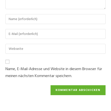
Gib
deinen
Namen
Gib
oder
deine
Benutzernamen
E-
Gib
zum
Mail-
deine
Kommentieren
Adresse
Website-
ein
zum
URL
Name, E-Mail-Adresse und Website in diesem Browser für
Kommentieren
ein
ein
meinen nächsten Kommentar speichern.
(optional)