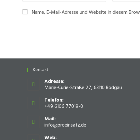
deinen
deine
Namen
E-
Name, E-Mail-Adresse und Website in diesem Brow
oder
Mail-
Benutzernamen
Adresse
zum
zum
Kommentieren
Kommentiere
ein
ein
Kontakt
Adresse:
Marie-Curie-Straße 27, 63110 Rodgau
Telefon:
+49 6106 77019-0
Mail:
info@proeinsatz.de
Opens
in
your
Web: