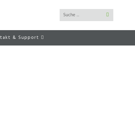
Suche ...
Suche
abschicken
takt & Support