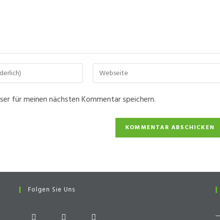
Gib
deine
Website-
ser für meinen nächsten Kommentar speichern.
URL
ein
(optional)
n
Folgen Sie Uns