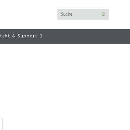
Suche ...
Suche
abschicken
takt & Support