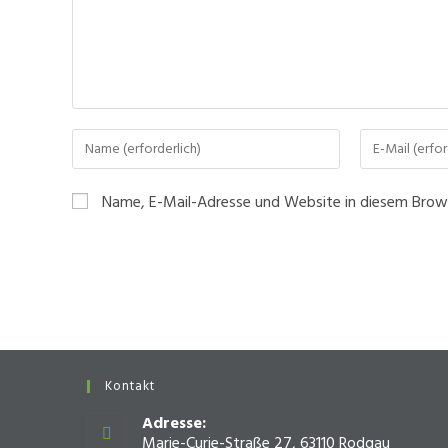
Gib
Gib
deinen
deine
Namen
E-
Name, E-Mail-Adresse und Website in diesem Brow
oder
Mail-
Benutzernamen
Adresse
zum
zum
Kommentieren
Kommentiere
ein
ein
Kontakt
Adresse:
Marie-Curie-Straße 27, 63110 Rodgau