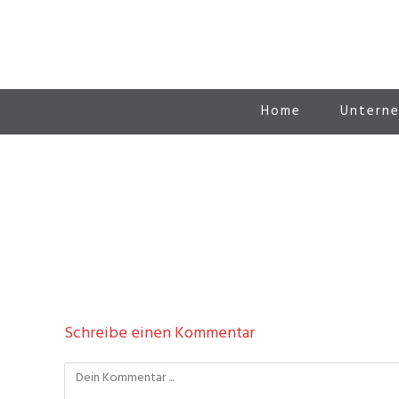
Zum
Inhalt
springen
Home
Untern
Schreibe einen Kommentar
Kommentieren