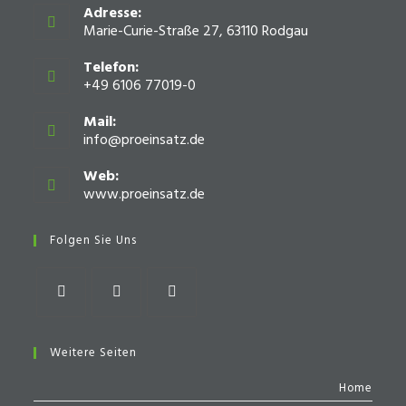
Adresse:
Marie-Curie-Straße 27, 63110 Rodgau
Telefon:
+49 6106 77019-0
Mail:
info@proeinsatz.de
Opens
in
your
Web:
application
www.proeinsatz.de
Opens
in
a
Folgen Sie Uns
new
tab
Opens
Opens
Opens
in
in
in
Weitere Seiten
a
a
a
Home
new
new
new