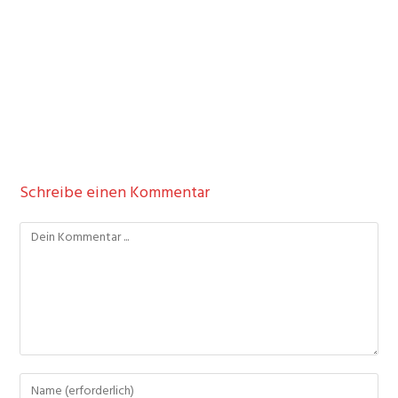
Schreibe einen Kommentar
Kommentieren
Gib