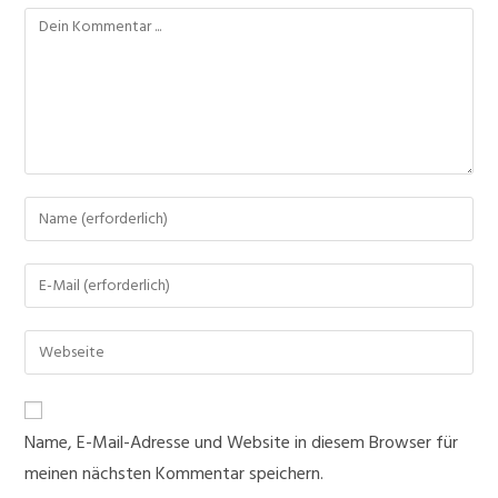
Kommentieren
Gib
deinen
Namen
Gib
oder
deine
Benutzernamen
E-
Gib
zum
Mail-
deine
Kommentieren
Adresse
Website-
ein
zum
URL
Name, E-Mail-Adresse und Website in diesem Browser für
Kommentieren
ein
ein
meinen nächsten Kommentar speichern.
(optional)