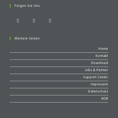
a
Folgen Sie Uns
new
tab
Opens
Opens
Opens
in
in
in
Weitere Seiten
a
a
a
Home
new
new
new
Kontakt
tab
tab
tab
Download
Jobs & Partner
Support Center
Impressum
Datenschutz
AGB