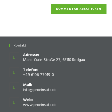
Kontakt
Adresse:
Marie-Curie-Straße 27, 63110 Rodgau
Telefon:
+49 6106 77019-0
Mail:
info@proeinsatz.de
Opens
in
your
Web:
application
www.proeinsatz.de
Opens
in