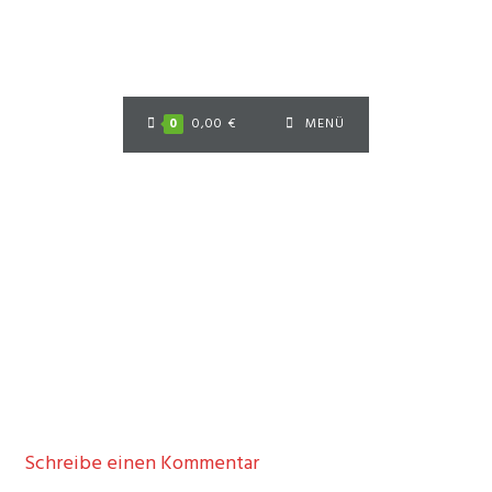
Zum
Inhalt
springen
0
0,00
€
MENÜ
Schreibe einen Kommentar