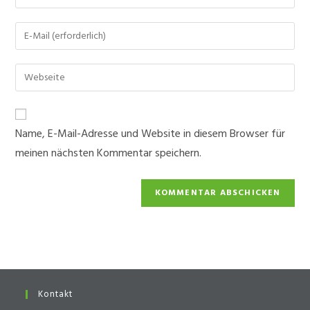
deinen
Namen
Gib
oder
deine
Benutzernamen
E-
Gib
zum
Mail-
deine
Kommentieren
Adresse
Website-
ein
zum
URL
Name, E-Mail-Adresse und Website in diesem Browser für
Kommentieren
ein
ein
meinen nächsten Kommentar speichern.
(optional)
Kontakt