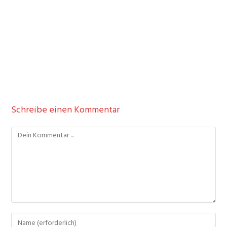
Schreibe einen Kommentar
Kommentieren
Gib