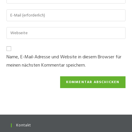
deinen
Namen
Gib
oder
deine
Benutzernamen
E-
Gib
zum
Mail-
deine
Kommentieren
Adresse
Website-
ein
zum
URL
Name, E-Mail-Adresse und Website in diesem Browser für
Kommentieren
ein
ein
meinen nächsten Kommentar speichern.
(optional)
Kontakt