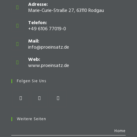
Adresse:
Marie-Curie-Straße 27, 63110 Rodgau
Telefon:
+49 6106 77019-0
Mail:
info@proeinsatz.de
Opens
in
your
Web:
application
www.proeinsatz.de
Opens
in
a
Folgen Sie Uns
new
tab
Opens
Opens
Opens
in
in
in
Weitere Seiten
a
a
a
Home
new
new
new