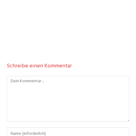
Schreibe einen Kommentar
Kommentieren
Gib