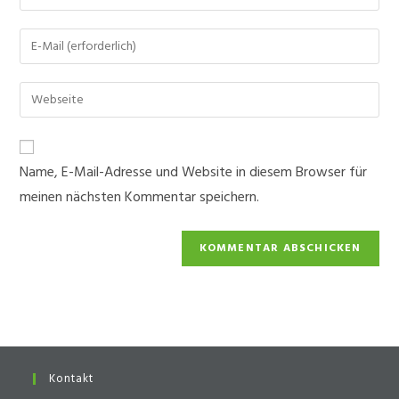
deinen
Namen
Gib
oder
deine
Benutzernamen
E-
Gib
zum
Mail-
deine
Kommentieren
Adresse
Website-
ein
zum
URL
Name, E-Mail-Adresse und Website in diesem Browser für
Kommentieren
ein
ein
meinen nächsten Kommentar speichern.
(optional)
Kontakt