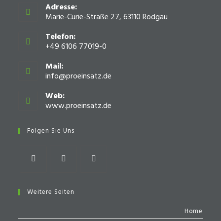
Adresse:
Marie-Curie-Straße 27, 63110 Rodgau
Telefon:
+49 6106 77019-0
Mail:
info@proeinsatz.de
Opens
in
your
Web:
application
www.proeinsatz.de
Opens
in
a
Folgen Sie Uns
new
tab
Opens
Opens
Opens
in
in
in
Weitere Seiten
a
a
a
Home
new
new
new