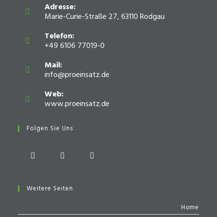
Adresse:
Marie-Curie-Straße 27, 63110 Rodgau
Telefon:
+49 6106 77019-0
Mail:
info@proeinsatz.de
Opens
in
your
Web:
application
www.proeinsatz.de
Opens
in
a
Folgen Sie Uns
new
tab
Opens
Opens
Opens
in
in
in
Weitere Seiten
a
a
a
Home
new
new
new