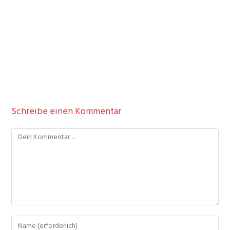
Schreibe einen Kommentar
Kommentieren
Gib