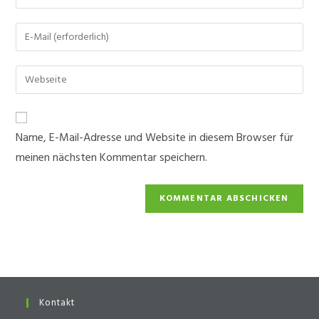
deinen
Namen
Gib
oder
deine
Benutzernamen
E-
Gib
zum
Mail-
deine
Kommentieren
Adresse
Website-
ein
zum
URL
Name, E-Mail-Adresse und Website in diesem Browser für
Kommentieren
ein
ein
meinen nächsten Kommentar speichern.
(optional)
Kontakt