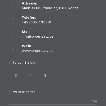
Adresse:
Marie-Curie-Straße 27, 63110 Rodgau
Telefon:
+49 6106 77019-0
Mail:
info@proeinsatz.de
Opens
in
your
Web:
application
www.proeinsatz.de
Opens
in
a
Folgen Sie Uns
new
tab
Opens
Opens
Opens
in
in
in
Weitere Seiten
a
a
a
Home
new
new
new