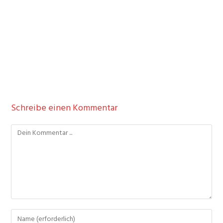
Schreibe einen Kommentar
Kommentieren
Gib