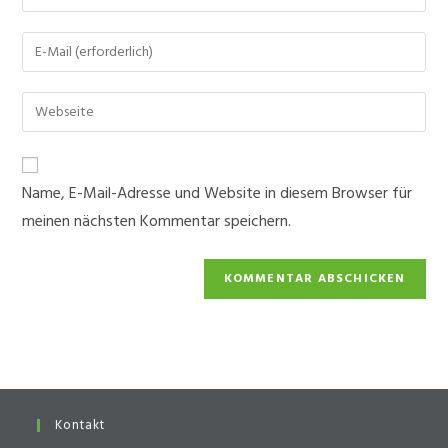
deinen
Namen
Gib
oder
deine
Benutzernamen
E-
Gib
zum
Mail-
deine
Kommentieren
Adresse
Website-
ein
zum
URL
Name, E-Mail-Adresse und Website in diesem Browser für
Kommentieren
ein
ein
meinen nächsten Kommentar speichern.
(optional)
Kontakt