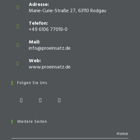
Adresse:
Marie-Curie-Straße 27, 63110 Rodgau
Telefon:
+49 6106 77019-0
Mail:
info@proeinsatz.de
Opens
in
your
Web:
application
www.proeinsatz.de
Opens
in
a
Folgen Sie Uns
new
tab
Opens
Opens
Opens
in
in
in
Weitere Seiten
a
a
a
Home
new
new
new