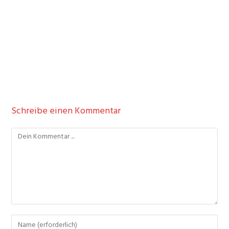
Schreibe einen Kommentar
Kommentieren
Gib