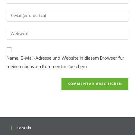
deinen
Namen
Gib
oder
deine
Benutzernamen
E-
Gib
zum
Mail-
deine
Kommentieren
Adresse
Website-
ein
zum
URL
Name, E-Mail-Adresse und Website in diesem Browser für
Kommentieren
ein
ein
meinen nächsten Kommentar speichern.
(optional)
Kontakt