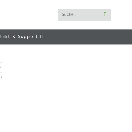
Suche ...
Suche
abschicken
takt & Support
LE