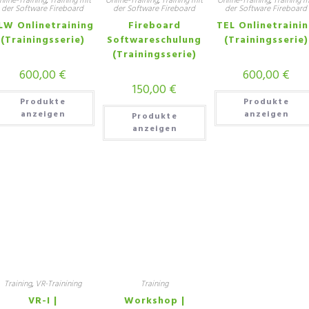
nline-Training
,
Training mit
Online-Training
,
Training mit
Online-Training
,
Training m
der Software Fireboard
der Software Fireboard
der Software Fireboard
LW Onlinetraining
Fireboard
TEL Onlinetraini
(Trainingsserie)
Softwareschulung
(Trainingsserie)
(Trainingsserie)
600,00
€
600,00
€
150,00
€
Produkte
Produkte
anzeigen
anzeigen
Produkte
anzeigen
Training
,
VR-Trainining
Training
VR-I |
Workshop |