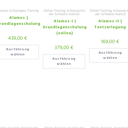
lamos-Schulungen
,
Training
Online-Training
,
Schulung mit
Online-Training
,
Schulung 
der Software Alamos
der Software Alamos
Alamos |
Alamos-I |
Alamos-II |
rundlagenschulung
Grundlagenschulung
Textzerlegung
(online)
439,00
€
169,00
€
379,00
€
Ausführung
Ausführung
wählen
wählen
Ausführung
wählen