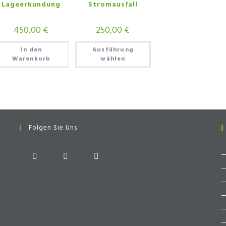
Lageerkundung
Stromausfall
450,00
€
250,00
€
In den
Ausführung
Warenkorb
wählen
Folgen Sie Uns
Opens
Opens
Opens
in
in
in
a
a
a
new
new
new