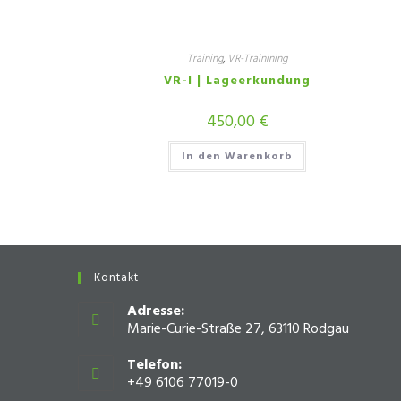
Training
,
VR-Trainining
VR-I | Lageerkundung
450,00
€
In den Warenkorb
Kontakt
Adresse:
Marie-Curie-Straße 27, 63110 Rodgau
Telefon:
+49 6106 77019-0