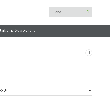
Suche ...
Suche
abschicken
takt & Support
l