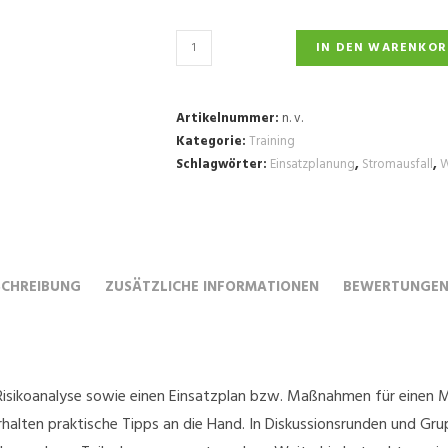
Workshop
IN DEN WARENKOR
|
Stromausfall
Menge
Artikelnummer:
n. v.
Kategorie:
Training
Schlagwörter:
Einsatzplanung
,
Stromausfall
,
W
SCHREIBUNG
ZUSÄTZLICHE INFORMATIONEN
BEWERTUNGEN 
isikoanalyse sowie einen Einsatzplan bzw. Maßnahmen für einen Mu
rhalten praktische Tipps an die Hand. In Diskussionsrunden und Gr