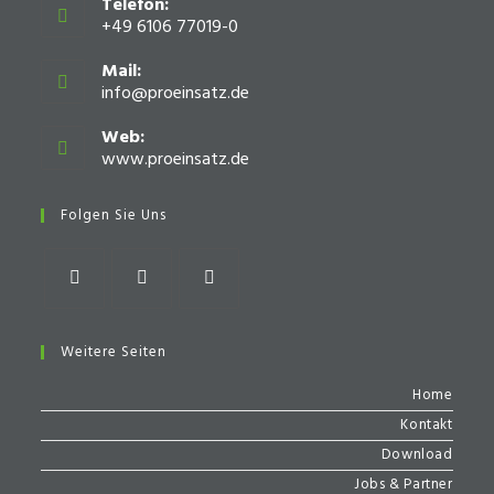
Telefon:
+49 6106 77019-0
Mail:
info@proeinsatz.de
Opens
in
your
Web:
application
www.proeinsatz.de
Opens
in
a
Folgen Sie Uns
new
tab
Opens
Opens
Opens
in
in
in
Weitere Seiten
a
a
a
Home
new
new
new
Kontakt
tab
tab
tab
Download
Jobs & Partner