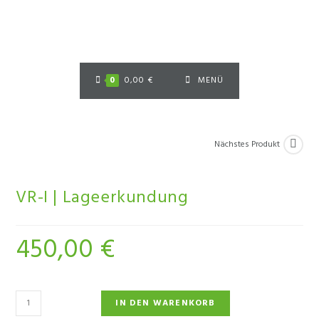
Zum
Inhalt
springen
0
0,00
€
MENÜ
Nächstes Produkt
VR-I | Lageerkundung
450,00
€
VR-
IN DEN WARENKORB
I